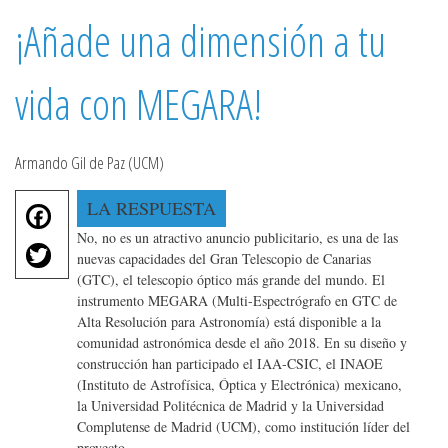
¡Añade una dimensión a tu
vida con MEGARA!
Armando Gil de Paz (UCM)
F
LA RESPUESTA
a
No, no es un atractivo anuncio publicitario, es una de las
T
c
nuevas capacidades del Gran Telescopio de Canarias
w
e
(GTC), el telescopio óptico más grande del mundo. El
it
instrumento MEGARA (Multi-Espectrógrafo en GTC de
b
te
Alta Resolución para Astronomía) está disponible a la
o
r
comunidad astronómica desde el año 2018. En su diseño y
o
construcción han participado el IAA-CSIC, el INAOE
k
(Instituto de Astrofísica, Óptica y Electrónica) mexicano,
la Universidad Politécnica de Madrid y la Universidad
Complutense de Madrid (UCM), como institución líder del
proyecto.