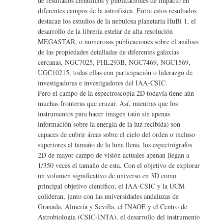
de resultados científicos y publicaciones de impacto en
diferentes campos de la astrofísica. Entre estos resultados
destacan los estudios de la nebulosa planetaria HuBi 1, el
desarrollo de la librería estelar de alta resolución
MEGASTAR, o numerosas publicaciones sobre el análisis
de las propiedades detalladas de diferentes galaxias
cercanas, NGC7025, PHL293B, NGC7469, NGC1569,
UGC10215, todas ellas con participación o liderazgo de
investigadoras e investigadores del IAA-CSIC.
Pero el campo de la espectroscopía 2D todavía tiene aún
muchas fronteras que cruzar. Así, mientras que los
instrumentos para hacer imagen (aún sin apenas
información sobre la energía de la luz recibida) son
capaces de cubrir áreas sobre el cielo del orden o incluso
superiores al tamaño de la luna llena, los espectrógrafos
2D de mayor campo de visión actuales apenan llegan a
1/350 veces el tamaño de esta. Con el objetivo de explorar
un volumen significativo de universo en 3D como
principal objetivo científico, el IAA-CSIC y la UCM
colideran, junto con las universidades andaluzas de
Granada, Almería y Sevilla, el INAOE y el Centro de
Astrobiología (CSIC-INTA), el desarrollo del instrumento