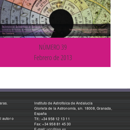
NÚMERO 39
Febrero de 2013
aras.
Instituto de Astrofísica de Andalucía
Glorieta de la Astronomía, s/n. 18008, Granada,
España
l autor o
Tlf.: +34 958 12 13 11
Fax: +34 958 81 45 30
E-mail:
ucc@iaa.es