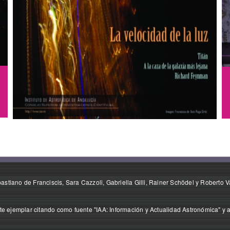
stiano de Franciscis, Sara Cazzoli, Gabriella Gilli, Rainer Schödel y Roberto V
e ejemplar citando como fuente "IAA: Información y Actualidad Astronómica" y a