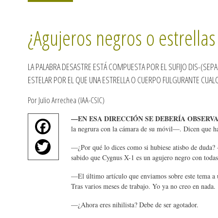
¿Agujeros negros o estrellas
LA PALABRA DESASTRE ESTÁ COMPUESTA POR EL SUFIJO DIS-(SEPA
ESTELAR POR EL QUE UNA ESTRELLA O CUERPO FULGURANTE CUALQ
Por Julio Arrechea (IAA-CSIC)
—EN ESA DIRECCIÓN SE DEBERÍA OBSERVA
Fa
la negrura con la cámara de su móvil—. Dicen que h
ce
T
—¿Por qué lo dices como si hubiese atisbo de duda? 
bo
wi
sabido que Cygnus X-1 es un agujero negro con todas l
ok
tte
—El último artículo que enviamos sobre este tema a u
Tras varios meses de trabajo. Yo ya no creo en nada.
r
—¿Ahora eres nihilista? Debe de ser agotador.