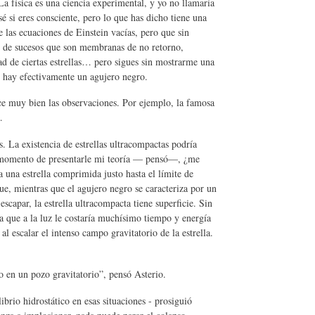
 física es una ciencia experimental, y yo no llamaría
é si eres consciente, pero lo que has dicho tiene una
 las ecuaciones de Einstein vacías, pero que sin
 de sucesos que son membranas de no retorno,
d de ciertas estrellas… pero sigues sin mostrarme una
e hay efectivamente un agujero negro.
e muy bien las observaciones. Por ejemplo, la famosa
…
. La existencia de estrellas ultracompactas podría
l momento de presentarle mi teoría — pensó—, ¿me
 una estrella comprimida justo hasta el límite de
ue, mientras que el agujero negro se caracteriza por un
escapar, la estrella ultracompacta tiene superficie. Sin
sa que a la luz le costaría muchísimo tiempo y energía
al escalar el intenso campo gravitatorio de la estrella.
 en un pozo gravitatorio”, pensó Asterio.
rio hidrostático en esas situaciones - prosiguió