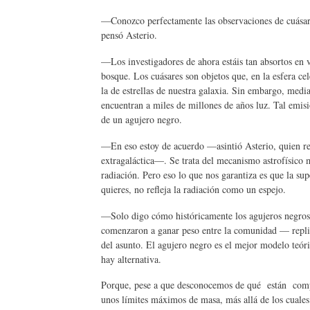
—Conozco perfectamente las observaciones de cuásare
pensó Asterio.
—Los investigadores de ahora estáis tan absortos en v
bosque. Los cuásares son objetos que, en la esfera ce
la de estrellas de nuestra galaxia. Sin embargo, media
encuentran a miles de millones de años luz. Tal emisi
de un agujero negro.
—En eso estoy de acuerdo —asintió Asterio, quien re
extragaláctica—. Se trata del mecanismo astrofísico 
radiación. Pero eso lo que nos garantiza es que la supe
quieres, no refleja la radiación como un espejo.
—Solo digo cómo históricamente los agujeros negros 
comenzaron a ganar peso entre la comunidad — replic
del asunto. El agujero negro es el mejor modelo teór
hay alternativa.
Porque, pese a que desconocemos de qué están compu
unos límites máximos de masa, más allá de los cuales 