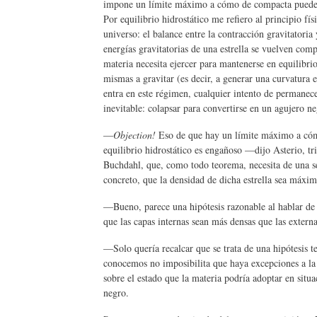
impone un límite máximo a cómo de compacta puede s
Por equilibrio hidrostático me refiero al principio fís
universo: el balance entre la contracción gravitatoria 
energías gravitatorias de una estrella se vuelven comp
materia necesita ejercer para mantenerse en equilibri
mismas a gravitar (es decir, a generar una curvatura 
entra en este régimen, cualquier intento de permanece
inevitable: colapsar para convertirse en un agujero ne
—
Objection!
Eso de que hay un límite máximo a có
equilibrio hidrostático es engañoso —dijo Asterio, t
Buchdahl, que, como todo teorema, necesita de una s
concreto, que la densidad de dicha estrella sea máxim
—Bueno, parece una hipótesis razonable al hablar de 
que las capas internas sean más densas que las extern
—Solo quería recalcar que se trata de una hipótesis te
conocemos no imposibilita que haya excepciones a l
sobre el estado que la materia podría adoptar en situ
negro.