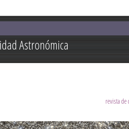
Pasar al
contenido
principal
lidad Astronómica
revista de 