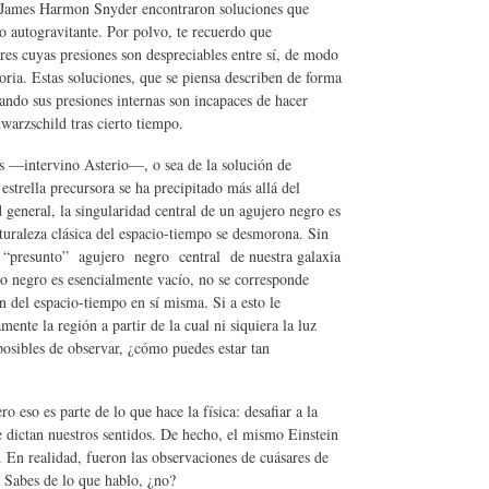
James Harmon Snyder encontraron soluciones que
o autogravitante. Por polvo, te recuerdo que
bres cuyas presiones son despreciables entre sí, de modo
oria. Estas soluciones, que se piensa describen de forma
ando sus presiones internas son incapaces de hacer
arzschild tras cierto tiempo.
 —intervino Asterio—, o sea de la solución de
estrella precursora se ha precipitado más allá del
 general, la singularidad central de un agujero negro es
aturaleza clásica del espacio-tiempo se desmorona. Sin
del “presunto” agujero negro central de nuestra galaxia
ro negro es esencialmente vacío, no se corresponde
n del espacio-tiempo en sí misma. Si a esto le
ente la región a partir de la cual ni siquiera la luz
posibles de observar, ¿cómo puedes estar tan
eso es parte de lo que hace la física: desafiar a la
 dictan nuestros sentidos. De hecho, el mismo Einstein
. En realidad, fueron las observaciones de cuásares de
. Sabes de lo que hablo, ¿no?