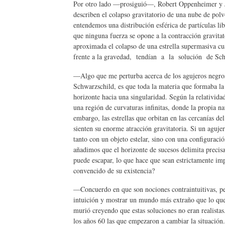
Por otro lado —prosiguió—, Robert Oppenheimer y 
describen el colapso gravitatorio de una nube de polv
entendemos una distribución esférica de partículas li
que ninguna fuerza se opone a la contracción gravitat
aproximada el colapso de una estrella supermasiva cu
frente a la gravedad, tendían a la solución de Schw
—Algo que me perturba acerca de los agujeros negros
Schwarzschild, es que toda la materia que formaba la 
horizonte hacia una singularidad. Según la relatividad
una región de curvaturas infinitas, donde la propia n
embargo, las estrellas que orbitan en las cercanías 
sienten su enorme atracción gravitatoria. Si un aguje
tanto con un objeto estelar, sino con una configuració
añadimos que el horizonte de sucesos delimita precisam
puede escapar, lo que hace que sean estrictamente im
convencido de su existencia?
—Concuerdo en que son nociones contraintuitivas, pero 
intuición y mostrar un mundo más extraño que lo que
murió creyendo que estas soluciones no eran realistas
los años 60 las que empezaron a cambiar la situación