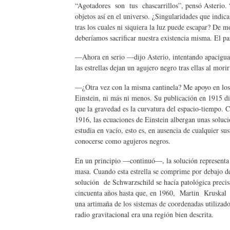
“Agotadores son tus chascarrillos”, pensó Asterio. 
objetos así en el universo. ¿Singularidades que indic
tras los cuales ni siquiera la luz puede escapar? De 
deberíamos sacrificar nuestra existencia misma. El p
—Ahora en serio —dijo Asterio, intentando apacigua
las estrellas dejan un agujero negro tras ellas al morir
—¿Otra vez con la misma cantinela? Me apoyo en los re
Einstein, ni más ni menos. Su publicación en 1915
que la gravedad es la curvatura del espacio-tiempo.
1916, las ecuaciones de Einstein albergan unas soluci
estudia en vacío, esto es, en ausencia de cualquier sus
conocerse como agujeros negros.
En un principio —continuó—, la solución representa
masa. Cuando esta estrella se comprime por debajo d
solución de Schwarzschild se hacía patológica precis
cincuenta años hasta que, en 1960, Martin Kruskal 
una artimaña de los sistemas de coordenadas utilizado
radio gravitacional era una región bien descrita.