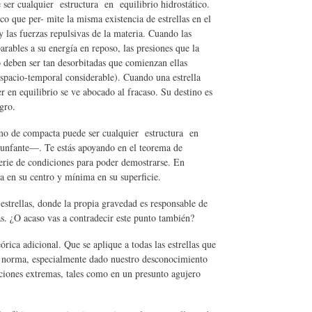
er cualquier estructura en equilibrio hidrostático.
ico que per- mite la misma existencia de estrellas en el
y las fuerzas repulsivas de la materia. Cuando las
arables a su energía en reposo, las presiones que la
o deben ser tan desorbitadas que comienzan ellas
espacio-temporal considerable). Cuando una estrella
r en equilibrio se ve abocado al fracaso. Su destino es
gro.
mo de compacta puede ser cualquier estructura en
riunfante—. Te estás apoyando en el teorema de
erie de condiciones para poder demostrarse. En
a en su centro y mínima en su superficie.
estrellas, donde la propia gravedad es responsable de
as. ¿O acaso vas a contradecir este punto también?
órica adicional. Que se aplique a todas las estrellas que
a norma, especialmente dado nuestro desconocimiento
aciones extremas, tales como en un presunto agujero