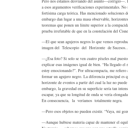
Pero nos estamos desviando del asunto—corrigió—. La
a esos argumentos verificaciones experimentales. No s
fortísima carga teórica. Has mencionado soluciones de
embargo dan lugar a una masa observable, horizontes
teoremas que ponen un límite superior a la compacida
prueba irrefutable de que en la constelación del Cisn
—El que sean agujeros negros lo que vemos reproduc
imagen del Telescopio del Horizonte de Sucesos
—¿Esa foto? Si solo se ven cuatro píxeles mal puestos
explicar esas imágenes igual de bien. “Ha llegado e
estoy emocionando?”. Por ultracompacta, me refiero a
formar un agujero negro. La diferencia principal es q
horizonte de eventos a partir del cual la luz no puede 
embargo, la gravedad en su superficie sería tan inten
escapar, ya que su longitud de onda se vería elongada 
En consecuencia, la veríamos totalmente negra.
—Pero esos objetos no pueden existir. “Vaya, mi gozo
—Aunque hubiese materia capaz de mantener el equilib