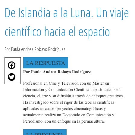
De Islandia a la Luna. Un viaje
científico hacia el espacio
Por Paula Andrea Robayo Rodríguez
F
LA RESPUESTA
a
Por Paula Andrea Robayo Rodríguez
T
c
w
Profesional en Cine y Televisión con un Máster en
e
it
Información y Comunicación Científica, apasionada por la
b
te
ciencia, el arte y su difusión a través de enfoques creativos.
o
Ha investigado sobre el rigor de las teorías científicas
r
o
aplicadas en cuatro proyectos cinematográficos y
k
actualmente realiza un Doctorado en Comunicación y
Periodismo, con un enfoque en la permacultura.
LA PREGUNTA