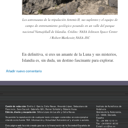
Los astronautas de la tripulación Artemis II, sus suplentes y el equipo de
campo de entrenamiento geológico posando en un valle del parque
nacional Vatnajökull de Islandia. Crédito: NASA Johnson Space Center
/ Robert Markowitz NASA-JSC
En definitiva, si eres un amante de la Luna y sus misterios,
Islandia es, sin duda, un destino fascinante para explorar.
Añadir nuevo comentario
Comité de redacción:
Emilio J. García, Celia Navas, Amanda López, Sebastiano de
Instituto de Astrofísica de
Franciscis, Sara Cazzoli, Gabriella Gilli, Rainer Schödel y Roberto Varas.
Andalucía
Edición, diseño y maquetación
: Silbia López de Lacalle y Celia Navas.
Glorieta de la Astronomía,
s/n. 18008, Granada,
Se permite la reproducción de cualquier texto o imagen contenidos en este ejemplar
España
citando como fuente "IAA: Información y Actualidad Astronómica" y al autor o autores.
Tlf.: +34 958 12 13 11
Fax: +34 958 81 45 30
Esta página web ha sido creada gracias a la financiación de la Sociedad Española de
E-mail:
ucc@iaa.es