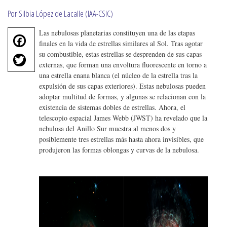
Por Silbia López de Lacalle (IAA-CSIC)
Las nebulosas planetarias constituyen una de las etapas
F
finales en la vida de estrellas similares al Sol. Tras agotar
a
T
su combustible, estas estrellas se desprenden de sus capas
c
externas, que forman una envoltura fluorescente en torno a
w
e
una estrella enana blanca (el núcleo de la estrella tras la
it
b
expulsión de sus capas exteriores). Estas nebulosas pueden
te
o
adoptar multitud de formas, y algunas se relacionan con la
r
existencia de sistemas dobles de estrellas. Ahora, el
o
telescopio espacial James Webb (JWST) ha revelado que la
k
nebulosa del Anillo Sur muestra al menos dos y
posiblemente tres estrellas más hasta ahora invisibles, que
produjeron las formas oblongas y curvas de la nebulosa.