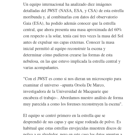
Un equipo internacional ha analizado diez imágenes
detalladas del JWST (NASA, ESA, y CSA) de esta estrella
moribunda y, al combinarlas con datos del observatorio
Gaia (ESA), ha podido además conocer que la estrella
central, que ahora presenta una masa aproximada del 60%
con respecto a la solar, tenía casi tres veces la masa del Sol
antes de expulsar sus capas externas. Conocer la masa
inicial permitió al equipo reconstruir la escena y
determinar cómo pudieron crearse las formas de esta
nebulosa, en las que estuvo implicada la estrella central y
varias acompañantes.
"Con el JWST es como si nos dieran un microscopio para
examinar el universo –apunta Orsola De Marco,
investigadora de la Universidad de Macquarie que
encabeza el trabajo–. Abordamos nuestro análisis de forma
muy parecida a como los forenses reconstruyen la escena".
El equipo se centró primero en la estrella que se
desprendió de sus capas y que sigue rodeada de polvo. Es
habitual que estas estrellas envejecidas muestren discos de
polvo a su alrededor, pero en este caso los datos apuntan a