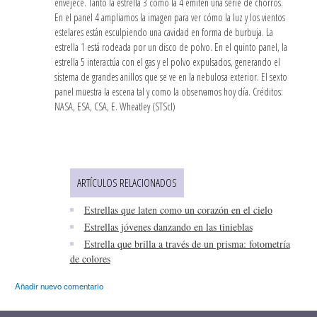
envejece. Tanto la estrella 3 como la 4 emiten una serie de chorros.
En el panel 4 ampliamos la imagen para ver cómo la luz y los vientos
estelares están esculpiendo una cavidad en forma de burbuja. La
estrella 1 está rodeada por un disco de polvo. En el quinto panel, la
estrella 5 interactúa con el gas y el polvo expulsados, generando el
sistema de grandes anillos que se ve en la nebulosa exterior. El sexto
panel muestra la escena tal y como la observamos hoy día. Créditos:
NASA, ESA, CSA, E. Wheatley (STScI)
ARTÍCULOS RELACIONADOS
Estrellas que laten como un corazón en el cielo
Estrellas jóvenes danzando en las tinieblas
Estrella que brilla a través de un prisma: fotometría
de colores
Añadir nuevo comentario