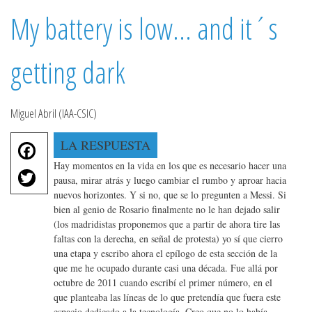
My battery is low... and it´s
getting dark
Miguel Abril (IAA-CSIC)
F
LA RESPUESTA
a
Hay momentos en la vida en los que es necesario hacer una
T
c
pausa, mirar atrás y luego cambiar el rumbo y aproar hacia
w
e
nuevos horizontes. Y si no, que se lo pregunten a Messi. Si
it
bien al genio de Rosario finalmente no le han dejado salir
b
te
(los madridistas proponemos que a partir de ahora tire las
o
r
faltas con la derecha, en señal de protesta) yo sí que cierro
o
una etapa y escribo ahora el epílogo de esta sección de la
k
que me he ocupado durante casi una década. Fue allá por
octubre de 2011 cuando escribí el primer número, en el
que planteaba las líneas de lo que pretendía que fuera este
espacio dedicado a la tecnología. Creo que no lo había