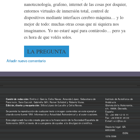
nanotecnología, grafeno, internet de las cosas por doquier,
entornos virtuales de inmersión total, control de
dispositivos mediante interfaces cerebro-máquina… y lo
mejor de todo: muchas otras cosas que ni siquiera nos
imaginamos. Yo no estaré aquí para contároslo… pero ya
es hora de que voléis solos.
LA PREGUNTA
Añadir nuevo comentario
Comité de redacción:
Emilio J. García, Celia Navas, Amanda López, Sebastiano de
Instituto de Astrofísica de
Franciscis, Sara Cazzoli, Gabriella Gilli, Rainer Schödel y Roberto Varas.
Andalucía
Edición, diseño y maquetación
: Silbia López de Lacalle y Celia Navas.
Glorieta de la Astronomía,
s/n. 18008, Granada,
Se permite la reproducción de cualquier texto o imagen contenidos en este ejemplar
España
citando como fuente "IAA: Información y Actualidad Astronómica" y al autor o autores.
Tlf.: +34 958 12 13 11
Fax: +34 958 81 45 30
Esta página web ha sido creada gracias a la financiación de la Sociedad Española de
E-mail:
ucc@iaa.es
Astronomía (SEA) a través de su programa de ayudas a la divulgación científica.
Depósito legal: GR-
605/2000
ISSN:
1576-5598