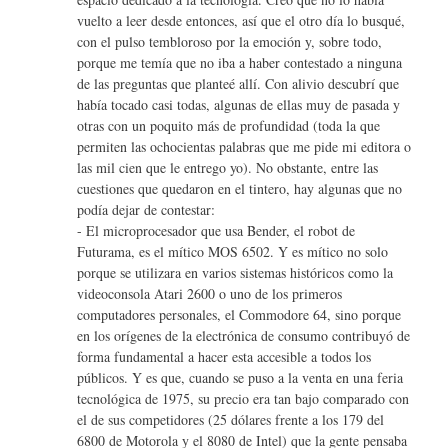
vuelto a leer desde entonces, así que el otro día lo busqué,
con el pulso tembloroso por la emoción y, sobre todo,
porque me temía que no iba a haber contestado a ninguna
de las preguntas que planteé allí. Con alivio descubrí que
había tocado casi todas, algunas de ellas muy de pasada y
otras con un poquito más de profundidad (toda la que
permiten las ochocientas palabras que me pide mi editora o
las mil cien que le entrego yo). No obstante, entre las
cuestiones que quedaron en el tintero, hay algunas que no
podía dejar de contestar:
- El microprocesador que usa Bender, el robot de
Futurama, es el mítico MOS 6502. Y es mítico no solo
porque se utilizara en varios sistemas históricos como la
videoconsola Atari 2600 o uno de los primeros
computadores personales, el Commodore 64, sino porque
en los orígenes de la electrónica de consumo contribuyó de
forma fundamental a hacer esta accesible a todos los
públicos. Y es que, cuando se puso a la venta en una feria
tecnológica de 1975, su precio era tan bajo comparado con
el de sus competidores (25 dólares frente a los 179 del
6800 de Motorola y el 8080 de Intel) que la gente pensaba