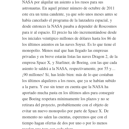
NASA por alquilar un asiento a los rusos para sus
astronautas. En aquel primer número de octubre de 2011
este era un tema candente, ya que solo unos meses antes se
había cancelado el programa de la lanzadera espacial, y
desde entonces la NASA pasaba a depender de Roscosmos
para ir al espacio. El precio ha ido incrementándose desde
los iniciales veintipico millones de dólares hasta los 86 de
los últimos asientos en las naves Soyuz. Es lo que tiene el
monopolio. Menos mal que han llegado las empresas
privadas y en breve estarán listas las naves Dragon 2, de la
empresa Space X, y Starliner, de Boeing, con las que cada
asiento le saldrá a la NASA, respectivamente, por 55 y…
¡90 millones! Sí, has leído bien: más de lo que costaban
los últimos alquileres a los rusos, que ya se habían subido
a la parra. Y eso sin tener en cuenta que la NASA ha
aportado mucha pasta en los últimos años para conseguir
que Boeing respetara mínimamente los plazos y no se
retirara del proyecto, probablemente con el objeto de
evitar un nuevo monopolio por parte de Space X. De
momento no salen las cuentas, esperemos que con el
tiempo hagan ofertas de dos por uno o por lo menos
regalen una taza con cada plaza.