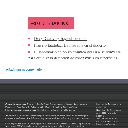
ARTÍCULOS RELACIONADOS
Drug Discovery beyond frontiers
Física o fatalidad. La máquina en el desierto
El laboratorio de polvo cósmico del IAA se reinventa
para estudiar la detección de coronavirus en superficies
Añadir nuevo comentario
Comité de redacción:
Emilio J. García, Celia Navas, Amanda López, Sebastiano de
Instituto de Astrofísica de
Franciscis, Sara Cazzoli, Gabriella Gilli, Rainer Schödel y Roberto Varas.
Andalucía
Edición, diseño y maquetación
: Silbia López de Lacalle y Celia Navas.
Glorieta de la Astronomía,
s/n. 18008, Granada,
Se permite la reproducción de cualquier texto o imagen contenidos en este ejemplar
España
citando como fuente "IAA: Información y Actualidad Astronómica" y al autor o autores.
Tlf.: +34 958 12 13 11
Fax: +34 958 81 45 30
Esta página web ha sido creada gracias a la financiación de la Sociedad Española de
E-mail:
ucc@iaa.es
Astronomía (SEA) a través de su programa de ayudas a la divulgación científica.