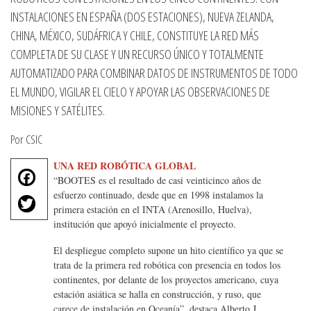
INSTALACIONES EN ESPAÑA (DOS ESTACIONES), NUEVA ZELANDA,
CHINA, MÉXICO, SUDÁFRICA Y CHILE, CONSTITUYE LA RED MÁS
COMPLETA DE SU CLASE Y UN RECURSO ÚNICO Y TOTALMENTE
AUTOMATIZADO PARA COMBINAR DATOS DE INSTRUMENTOS DE TODO
EL MUNDO, VIGILAR EL CIELO Y APOYAR LAS OBSERVACIONES DE
MISIONES Y SATÉLITES.
Por CSIC
UNA RED ROBÓTICA GLOBAL
F
“BOOTES es el resultado de casi veinticinco años de
a
T
esfuerzo continuado, desde que en 1998 instalamos la
c
primera estación en el INTA (Arenosillo, Huelva),
w
e
institución que apoyó inicialmente el proyecto.
it
b
te
El despliegue completo supone un hito científico ya que se
o
r
trata de la primera red robótica con presencia en todos los
o
continentes, por delante de los proyectos americano, cuya
k
estación asiática se halla en construcción, y ruso, que
carece de instalación en Oceanía”, destaca Alberto J.