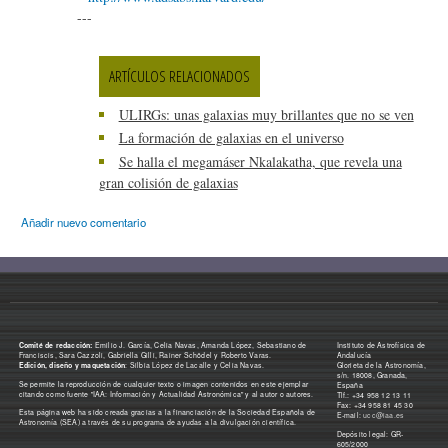
---
ARTÍCULOS RELACIONADOS
ULIRGs: unas galaxias muy brillantes que no se ven
La formación de galaxias en el universo
Se halla el megamáser Nkalakatha, que revela una
gran colisión de galaxias
Añadir nuevo comentario
Comité de redacción:
Emilio J. García, Celia Navas, Amanda López, Sebastiano de
Instituto de Astrofísica de
Franciscis, Sara Cazzoli, Gabriella Gilli, Rainer Schödel y Roberto Varas.
Andalucía
Edición, diseño y maquetación
: Silbia López de Lacalle y Celia Navas.
Glorieta de la Astronomía,
s/n. 18008, Granada,
Se permite la reproducción de cualquier texto o imagen contenidos en este ejemplar
España
citando como fuente "IAA: Información y Actualidad Astronómica" y al autor o autores.
Tlf.: +34 958 12 13 11
Fax: +34 958 81 45 30
Esta página web ha sido creada gracias a la financiación de la Sociedad Española de
E-mail:
ucc@iaa.es
Astronomía (SEA) a través de su programa de ayudas a la divulgación científica.
Depósito legal: GR-
605/2000