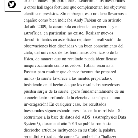
T
excepcionales a proporcionar descubrimientos inesperados
c
u otros hallazgos fortuitos que complementan los objetivos
w
e
científicos previstos. Sin embargo, esto no debe llevarnos a
it
b
engaño: como bien indicaba Andy Fabian en un artículo
te
o
del año 2009, la carambola en ciencia, en general, y en
r
astrofísica, en particular, no existe. Realizar nuevos
o
descubrimientos en astrofísica requiere la realización de
k
observaciones bien diseñadas y un buen conocimiento del
cielo, del universo, de los fenómenos cósmicos o de la
física, de manera que un resultado pueda identificarse
inequívocamente como novedoso. Fabian recurría a
Pasteur para resaltar que chance favours the prepared
minds (la suerte favorece a las mentes preparadas),
insistiendo en el hecho de que los resultados novedosos
pueden surgir de la suerte, ¡pero fundamentalmente de un
conocimiento profundo de la ciencia que subyace a una
investigación! En cualquier caso, los resultados
inesperados siguen estando presentes en la astrofísica. Si
recurrimos a la base de datos del ADS (Astrophysics Data
System*), durante el año 2013 se publicaron hasta
dieciocho artículos incluyendo en su título la palabra
serendipity (traducible como “carambola” o “hallazgo