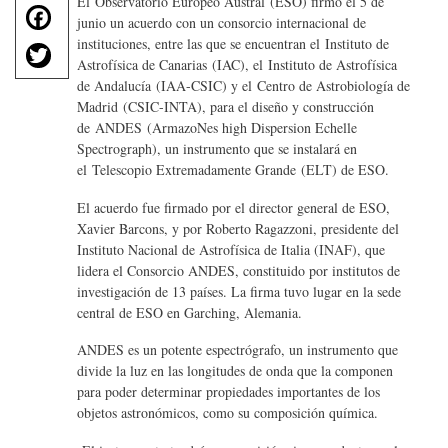
El Observatorio Europeo Austral (ESO) firmó el 5 de
F
junio un acuerdo con un consorcio internacional de
a
T
instituciones, entre las que se encuentran el Instituto de
c
Astrofísica de Canarias (IAC), el Instituto de Astrofísica
w
e
de Andalucía (IAA-CSIC) y el Centro de Astrobiología de
it
b
Madrid (CSIC-INTA), para el diseño y construcción
te
o
de ANDES (ArmazoNes high Dispersion Echelle
r
Spectrograph), un instrumento que se instalará en
o
el Telescopio Extremadamente Grande (ELT) de ESO.
k
El acuerdo fue firmado por el director general de ESO,
Xavier Barcons, y por Roberto Ragazzoni, presidente del
Instituto Nacional de Astrofísica de Italia (INAF), que
lidera el Consorcio ANDES, constituido por institutos de
investigación de 13 países. La firma tuvo lugar en la sede
central de ESO en Garching, Alemania.
ANDES es un potente espectrógrafo, un instrumento que
divide la luz en las longitudes de onda que la componen
para poder determinar propiedades importantes de los
objetos astronómicos, como su composición química.