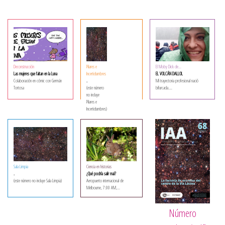
Deconstrucción
Pilares e
El Moby Dick de...
Las mujeres que faltan en la Luna
Incertidumbres
EL VOLCÁN DALLOL
Colaboración en cómic con Germán
.
Mi trayectoria profesional nació
Tortosa
(este número
bifurcada....
no incluye
Pilares e
Incertidumbres)
Sala Limpia
Ciencia en historias
.
¿Qué podría salir mal?
(este número no incluye Sala Limpia)
Aeropuerto internacional de
Melbourne, 7:00 AM,...
Número