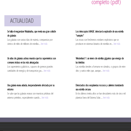
completo (pdf)
ACTUALIDAD
Se halla el megamáser Nkalakatha, que revela una gran colisión
Los telescopios MAGIC detectan la explosión de una estrella
de galaxias
“vampiro”
Las galaxias son vastas islas de materia, compuestas por
Las novas son fenómenos estelares explosivos que se
cientos de miles de millones de estrellas...
leer más
producen en sistemas binarios de estrellas en...
leer más
Un atlas de galaxias activas muestra que los supervientos son
Westerlund 1: un vivero de estrellas gigantes que emerge de
comunes incluso en las más aletargadas
las tinieblas
Los supervientos galácticos, capaces de generar grandes
Las estrellas tienden a formarse en cúmulos, o grupos de entre
cantidades de energía y de transportar gas...
leer más
diez y varios miles que, aunque...
leer más
Una galaxia enana aislada, inesperadamente afectada por su
Detectados dos exoplanetas rocosos y calientes transitando
entorno
una estrella cercana
Se sabe que las galaxias enanas son muestras prístinas del
En los últimos treinta años se han descubierto más de cinco mil
universo primitivo, especialmente cuando...
leer más
planetas fuera del Sistema Solar....
leer más